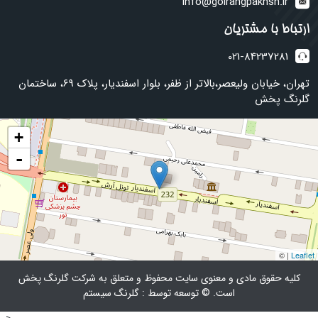
info@golrangpakhsh.ir
نینورتا NINORTA
جیمینو GIMINO
ارتباط با مشتریان
اُکاپک occapack
021-84237281
باتری‌های برند لکلر
تهران، خیابان ولیعصر،بالاتر از ظفر، بلوار اسفندیار، پلاک 69، ساختمان
اويلا اكسترا بالانسر
گلرنگ پخش
نیوتیس Newtis
مینت Mint
+
تایگر Tiger
-
بینگو
Meshkin
| ©
Leaflet
کلیه حقوق مادی و معنوی سایت محفوظ و متعلق به شرکت گلرنگ پخش
است. © توسعه توسط : گلرنگ سیستم