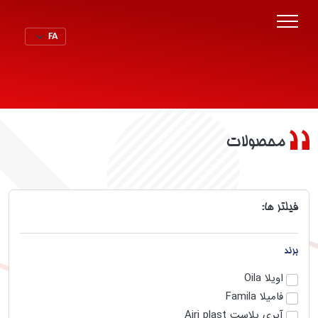
محصولات
فیلتر ها:
برند
اویلا Oila
فامیلا Famila
آیری پلاست Airi plast